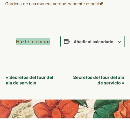
Gardens de una manera verdaderamente especial!
Hazte miembro
Añadir al calendario
Navegación
Secretos del tour del
Secretos del tour del ala
«
del
ala de servicio
de servicio
»
Evento