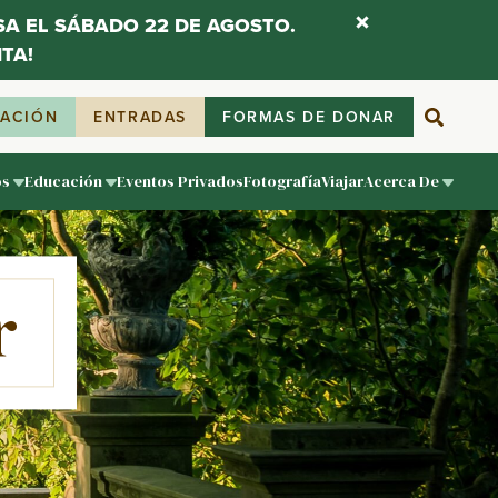
ESA EL SÁBADO 22 DE AGOSTO.
TA!
IACIÓN
ENTRADAS
FORMAS DE DONAR
os
Educación
Eventos Privados
Fotografía
Viajar
Acerca De
r