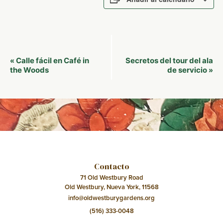
Navegación
Calle fácil en Café in
Secretos del tour del ala
«
del
the Woods
de servicio
»
Evento
Contacto
71 Old Westbury Road
Old Westbury, Nueva York, 11568
info@oldwestburygardens.org
(516) 333-0048