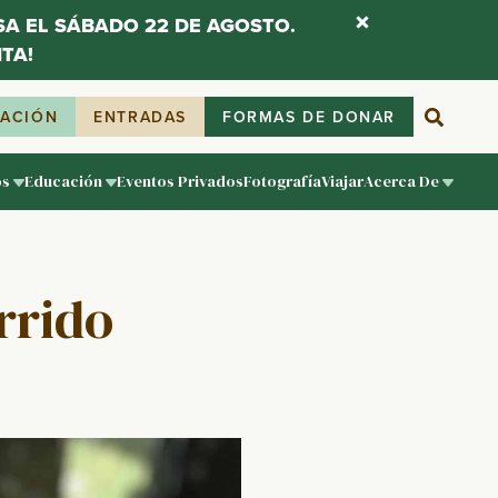
ESA EL SÁBADO 22 DE AGOSTO.
TA!
IACIÓN
ENTRADAS
FORMAS DE DONAR
os
Educación
Eventos Privados
Fotografía
Viajar
Acerca De
rrido