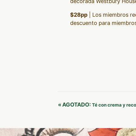
decorada Westbury Hous
$28pp
| Los miembros re
descuento para miembros
Navegación
«
AGOTADO:
Té con crema y reco
del
Evento