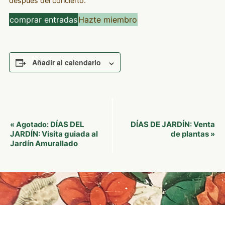
después del concierto.
comprar entradas
Hazte miembro
Añadir al calendario
Navegación
DÍAS DEL
DÍAS DE JARDÍN: Venta
«
Agotado:
del
JARDÍN: Visita guiada al
de plantas
»
Jardín Amurallado
Evento