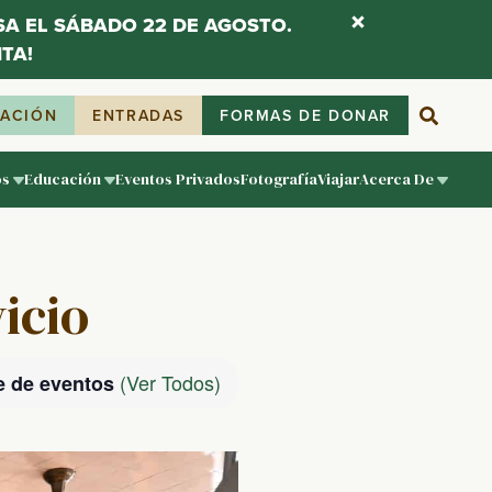
ESA EL SÁBADO 22 DE AGOSTO.
TA!
IACIÓN
ENTRADAS
FORMAS DE DONAR
os
Educación
Eventos Privados
Fotografía
Viajar
Acerca De
vicio
(Ver Todos)
e de eventos