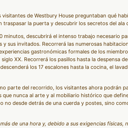
visitantes de Westbury House preguntaban qué había 
traspasar la puerta y descubrir los secretos del ala d
0 minutos, descubrirá el intenso trabajo necesario par
s y sus invitados. Recorrerá las numerosas habitacio
 experiencias gastronómicas formales de los miembros
l siglo XX. Recorrerá los pasillos hasta la despensa 
o descenderá los 17 escalones hasta la cocina, el lava
 parte del recorrido, los visitantes ahora podrán p
ue nunca al arte y al mobiliario histórico que defin
o no desde detrás de una cuerda y postes, sino com
 más de una hora y, debido a sus exigencias físicas,