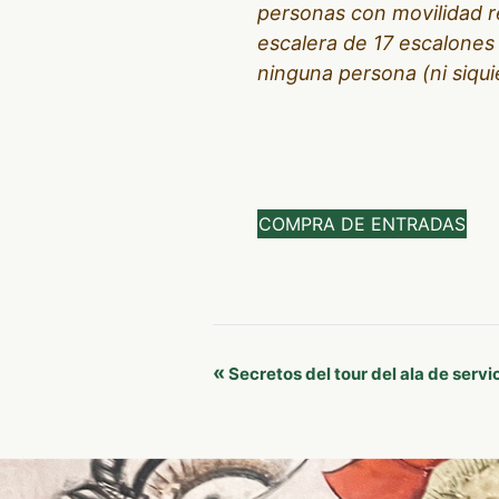
personas con movilidad r
escalera de 17 escalones 
ninguna persona (ni siqui
COMPRA DE ENTRADAS
Navegación
«
Secretos del tour del ala de servi
del
Evento