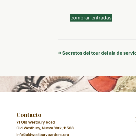
comprar entradas
Navegación
«
Secretos del tour del ala de servi
del
Evento
Contacto
71 Old Westbury Road
Old Westbury, Nueva York, 11568
info@oldwestburygardens.org