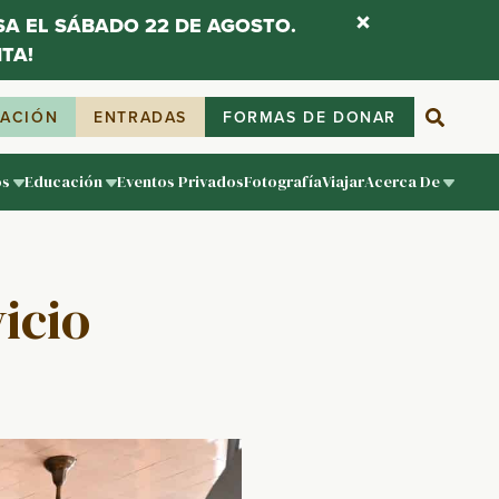
ESA EL SÁBADO 22 DE AGOSTO.
TA!
IACIÓN
ENTRADAS
FORMAS DE DONAR
os
Educación
Eventos Privados
Fotografía
Viajar
Acerca De
vicio