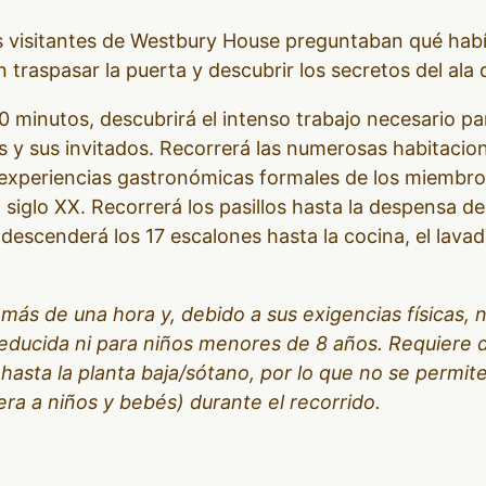
visitantes de Westbury House preguntaban qué había 
traspasar la puerta y descubrir los secretos del ala d
0 minutos, descubrirá el intenso trabajo necesario par
s y sus invitados. Recorrerá las numerosas habitacio
 experiencias gastronómicas formales de los miembros
l siglo XX. Recorrerá los pasillos hasta la despensa 
o descenderá los 17 escalones hasta la cocina, el lava
 más de una hora y, debido a sus exigencias físicas,
educida ni para niños menores de 8 años. Requiere
hasta la planta baja/sótano, por lo que no se permite
era a niños y bebés) durante el recorrido.