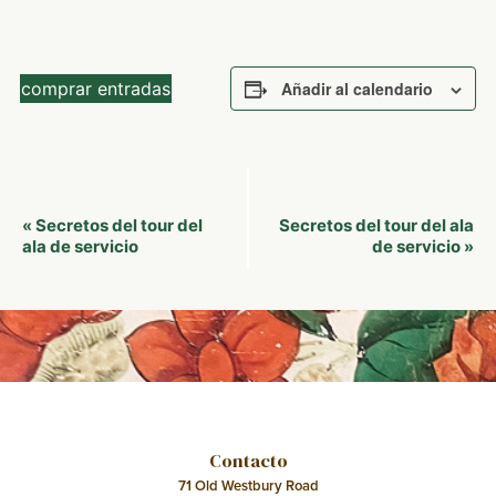
comprar entradas
Añadir al calendario
Navegación
Secretos del tour del
Secretos del tour del ala
«
del
ala de servicio
de servicio
»
Evento
Contacto
71 Old Westbury Road