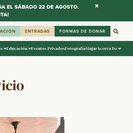
ESA EL SÁBADO 22 DE AGOSTO.
TA!
IACIÓN
ENTRADAS
FORMAS DE DONAR
os
Educación
Eventos Privados
Fotografía
Viajar
Acerca De
vicio