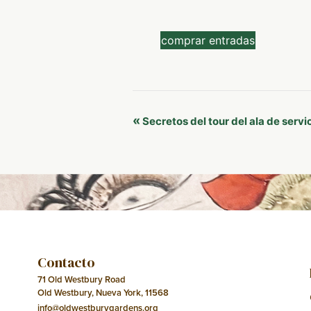
comprar entradas
Navegación
«
Secretos del tour del ala de servi
del
Evento
Contacto
71 Old Westbury Road
Old Westbury, Nueva York, 11568
info@oldwestburygardens.org