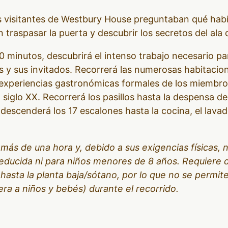
visitantes de Westbury House preguntaban qué había 
traspasar la puerta y descubrir los secretos del ala d
0 minutos, descubrirá el intenso trabajo necesario par
s y sus invitados. Recorrerá las numerosas habitacio
 experiencias gastronómicas formales de los miembros
l siglo XX. Recorrerá los pasillos hasta la despensa 
o descenderá los 17 escalones hasta la cocina, el lava
 más de una hora y, debido a sus exigencias físicas,
educida ni para niños menores de 8 años. Requiere
hasta la planta baja/sótano, por lo que no se permite
era a niños y bebés) durante el recorrido.