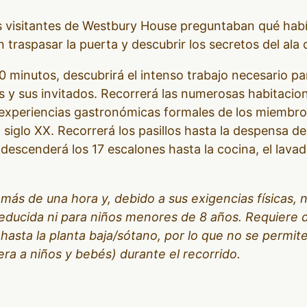
visitantes de Westbury House preguntaban qué había 
traspasar la puerta y descubrir los secretos del ala d
0 minutos, descubrirá el intenso trabajo necesario par
s y sus invitados. Recorrerá las numerosas habitacio
 experiencias gastronómicas formales de los miembros
l siglo XX. Recorrerá los pasillos hasta la despensa 
o descenderá los 17 escalones hasta la cocina, el lava
 más de una hora y, debido a sus exigencias físicas,
educida ni para niños menores de 8 años. Requiere
hasta la planta baja/sótano, por lo que no se permite
era a niños y bebés) durante el recorrido.