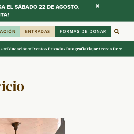
ESA EL SÁBADO 22 DE AGOSTO.
TA!
IACIÓN
ENTRADAS
FORMAS DE DONAR
os
Educación
Eventos Privados
Fotografía
Viajar
Acerca De
vicio