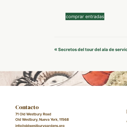
comprar entradas
Navegación
«
Secretos del tour del ala de servi
del
Evento
Contacto
71 Old Westbury Road
Old Westbury, Nueva York, 11568
info@oldwestburygardens.org