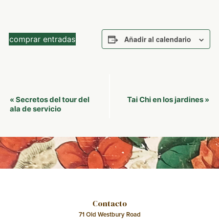
comprar entradas
Añadir al calendario
Navegación
Secretos del tour del
Tai Chi en los jardines
«
»
del
ala de servicio
Evento
Contacto
71 Old Westbury Road