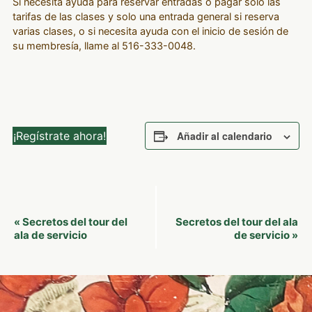
Si necesita ayuda para reservar entradas o pagar solo las
tarifas de las clases y solo una entrada general si reserva
varias clases, o si necesita ayuda con el inicio de sesión de
su membresía, llame al 516-333-0048.
¡Regístrate ahora!
Añadir al calendario
Navegación
Secretos del tour del
Secretos del tour del ala
«
del
ala de servicio
de servicio
»
Evento