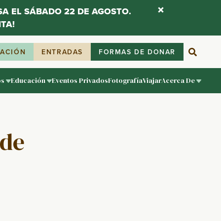
ESA EL SÁBADO 22 DE AGOSTO.
TA!
IACIÓN
ENTRADAS
FORMAS DE DONAR
os
Educación
Eventos Privados
Fotografía
Viajar
Acerca De
 de