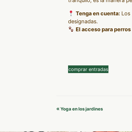
tranquilo, es la manera p
Tenga en cuenta:
Los 
designadas.
El acceso para perros 
comprar entradas
Navegación
«
Yoga en los jardines
del