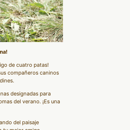
ana!
migo de cuatro patas!
 a sus compañeros caninos
dines.
 zonas designadas para
romas del verano. ¡Es una
ando del paisaje