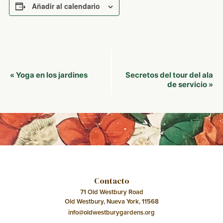
Añadir al calendario
Navegación
Yoga en los jardines
Secretos del tour del ala
«
del
de servicio
»
Evento
Contacto
71 Old Westbury Road
Old Westbury, Nueva York, 11568
info@oldwestburygardens.org