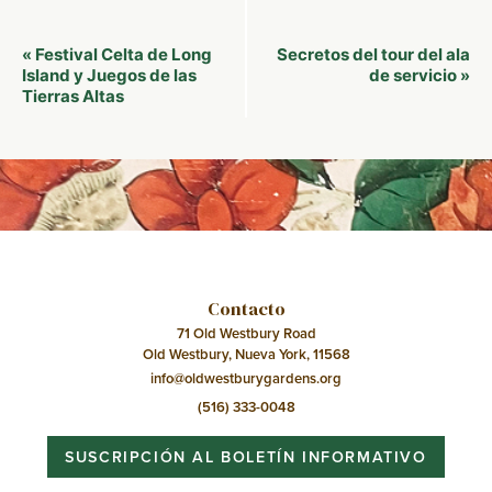
Navegación
Festival Celta de Long
Secretos del tour del ala
«
del
Island y Juegos de las
de servicio
»
Tierras Altas
Evento
Contacto
71 Old Westbury Road
Old Westbury, Nueva York, 11568
info@oldwestburygardens.org
(516) 333-0048
SUSCRIPCIÓN AL BOLETÍN INFORMATIVO