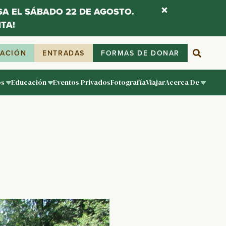
ESA EL SÁBADO 22 DE AGOSTO.
TA!
IACIÓN
ENTRADAS
FORMAS DE DONAR
os
Educación
Eventos Privados
Fotografía
Viajar
Acerca De