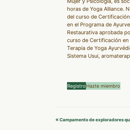
Mujer y Psicología, es s
horas de Yoga Alliance. 
del curso de Certificació
en el Programa de Ayurve
Restaurativa aprobada por
curso de Certificación en
Terapia de Yoga Ayurvédic
Sistema Usui, aromaterap
Registro
Hazte miembro
Navegación
«
Campamento de exploradores que 