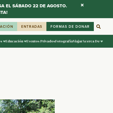
ESA EL SÁBADO 22 DE AGOSTO.
TA!
IACIÓN
ENTRADAS
FORMAS DE DONAR
os
Educación
Eventos Privados
Fotografía
Viajar
Acerca De