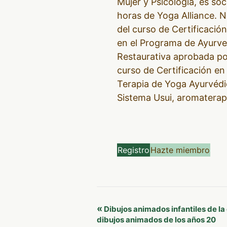
Mujer y Psicología, es s
horas de Yoga Alliance. 
del curso de Certificació
en el Programa de Ayurve
Restaurativa aprobada por
curso de Certificación en
Terapia de Yoga Ayurvédic
Sistema Usui, aromaterap
Registro
Hazte miembro
Navegación
«
Dibujos animados infantiles de la 
dibujos animados de los años 20