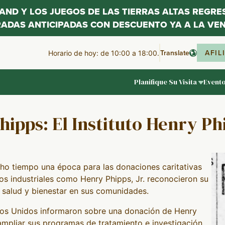
LAND Y LOS JUEGOS DE LAS TIERRAS ALTAS REGR
RADAS ANTICIPADAS CON DESCUENTO YA A LA VEN
Translate
AFIL
Horario de hoy: de 10:00 a 18:00.
Planifique Su Visita
Event
Phipps: El Instituto Henry Ph
o tiempo una época para las donaciones caritativas
opos industriales como Henry Phipps, Jr. reconocieron su
e salud y bienestar en sus comunidades.
dos Unidos informaron sobre una donación de Henry
 ampliar sus programas de tratamiento e investigación