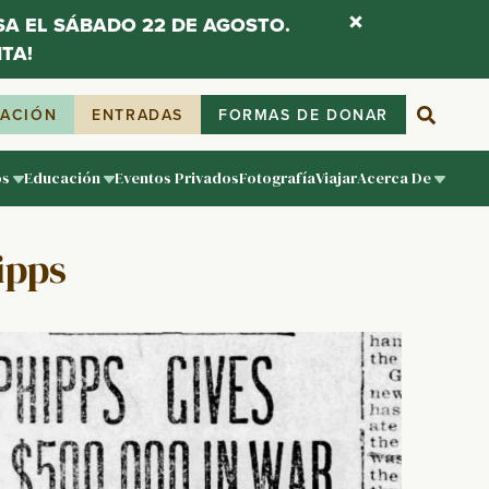
ESA EL SÁBADO 22 DE AGOSTO.
TA!
IACIÓN
ENTRADAS
FORMAS DE DONAR
os
Educación
Eventos Privados
Fotografía
Viajar
Acerca De
ipps