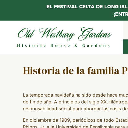
EL FESTIVAL CELTA DE LONG IS
¡ENT
Saltar
al
contenido
Historia de la familia 
La temporada navideña ha sido desde hace much
de fin de año. A principios del siglo XX, filántr
responsabilidad social para abordar las crisis d
En diciembre de 1909, periódicos de todo Esta
Phipps, Jr. a la Universidad de Pensilvania para