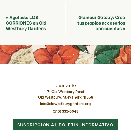
Navegación
LOS
Glamour Gatsby: Crea
«
Agotado:
del
GORRIONES en Old
tus propios accesorios
Westbury Gardens
con cuentas
»
Evento
Contacto
71 Old Westbury Road
Old Westbury, Nueva York, 11568
info@oldwestburygardens.org
(516) 333-0048
SUSCRIPCIÓN AL BOLETÍN INFORMATIVO