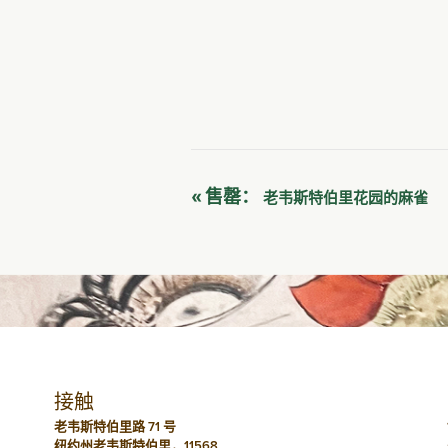
活
«
售罄：
老韦斯特伯里花园的麻雀
动
导
航
接触
老韦斯特伯里路 71 号
纽约州老韦斯特伯里，11568