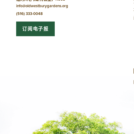
info@oldwestburygardens.org
(516) 333-0048
订阅电子报