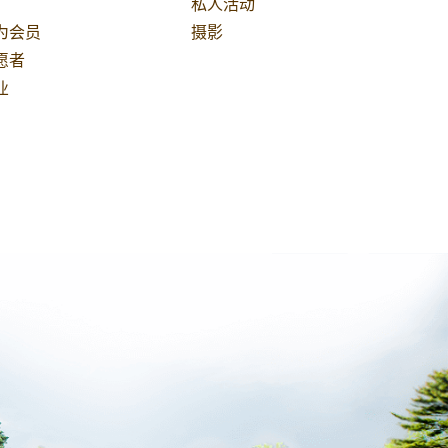
私人活动
为会员
摄影
愿者
业