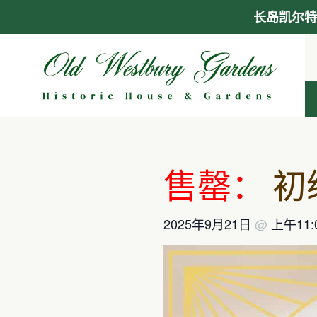
长岛凯尔特
跳
至
内
容
售罄：
初
2025年9月21日
@
上午11: