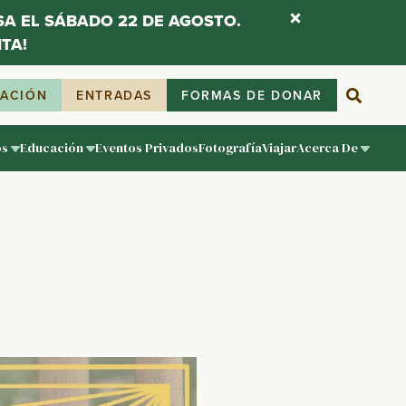
ESA EL SÁBADO 22 DE AGOSTO.
TA!
IACIÓN
ENTRADAS
FORMAS DE DONAR
os
Educación
Eventos Privados
Fotografía
Viajar
Acerca De