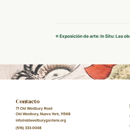
Navegación
«
Exposición de arte: In Situ: Las 
del
Evento
Contacto
71 Old Westbury Road
Old Westbury, Nueva York, 11568
info@oldwestburygardens.org
(516) 333-0048