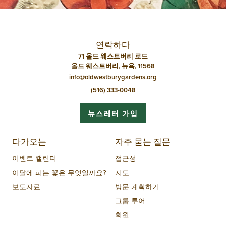
게
이
션
연락하다
71 올드 웨스트버리 로드
올드 웨스트버리, 뉴욕, 11568
info@oldwestburygardens.org
(516) 333-0048
뉴스레터 가입
다가오는
자주 묻는 질문
이벤트 캘린더
접근성
이달에 피는 꽃은 무엇일까요?
지도
보도자료
방문 계획하기
그룹 투어
회원