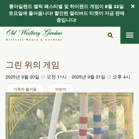
롱아일랜드 켈틱 페스티벌 및 하이랜드 게임이 8월 22일
토요일에 돌아옵니다! 할인된 얼리버드 티켓이 지금 판매
중입니다!
콘
텐
츠
로
건
그린 위의 게임
너
뛰
2025년 9월 20일
@
오전 11시
–
2025년 9월 21일
@
오후 4시
기
가족의 즐거움
어린이