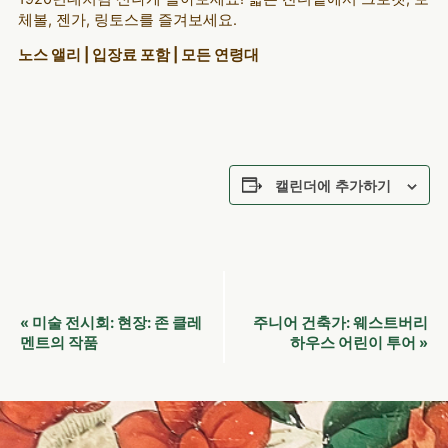
체볼, 젠가, 링토스를 즐겨보세요.
노스 앨리 | 입장료 포함 | 모든 연령대
캘린더에 추가하기
이
미술 전시회: 현장: 존 클레
주니어 건축가: 웨스트버리
«
벤
멘트의 작품
하우스 어린이 투어
»
트
네
비