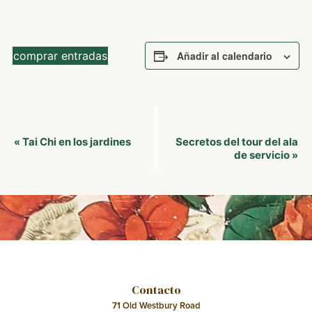
comprar entradas
Añadir al calendario
Navegación
Tai Chi en los jardines
Secretos del tour del ala
«
del
de servicio
»
Evento
Contacto
71 Old Westbury Road