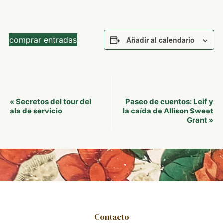
comprar entradas
Añadir al calendario
Navegación
Secretos del tour del
Paseo de cuentos: Leif y
«
del
ala de servicio
la caída de Allison Sweet
Grant
»
Evento
Contacto