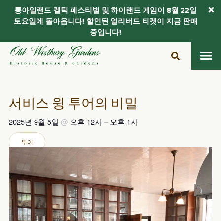
롱아일랜드 켈틱 페스티벌 및 하이랜드 게임이 8월 22일
토요일에 돌아옵니다! 할인된 얼리버드 티켓이 지금 판매
중입니다!
콘
텐
츠
로
건
서비스 윙 투어의 비밀
너
뛰
2025년 9월 5일
@
오후 12시
–
오후 1시
기
투어