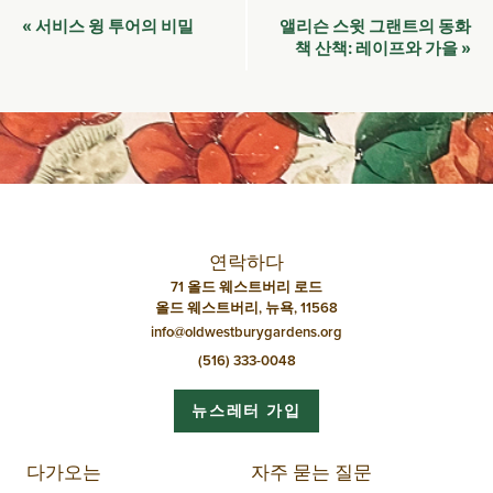
이
서비스 윙 투어의 비밀
앨리슨 스윗 그랜트의 동화
«
벤
책 산책: 레이프와 가을
»
트
네
비
게
이
션
연락하다
71 올드 웨스트버리 로드
올드 웨스트버리, 뉴욕, 11568
info@oldwestburygardens.org
(516) 333-0048
뉴스레터 가입
다가오는
자주 묻는 질문