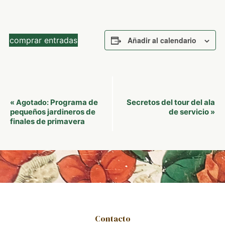
comprar entradas
Añadir al calendario
Navegación
Programa de
Secretos del tour del ala
«
Agotado:
del
pequeños jardineros de
de servicio
»
finales de primavera
Evento
Contacto