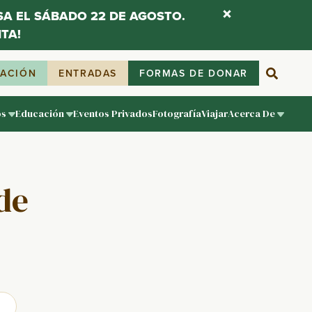
ESA EL SÁBADO 22 DE AGOSTO.
TA!
IACIÓN
ENTRADAS
FORMAS DE DONAR
os
Educación
Eventos Privados
Fotografía
Viajar
Acerca De
de