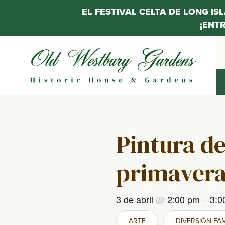
EL FESTIVAL CELTA DE LONG IS
¡ENT
Saltar
al
contenido
Pintura de
primaver
3 de abril
@
2:00 pm
–
3:0
ARTE
DIVERSIÓN FAM