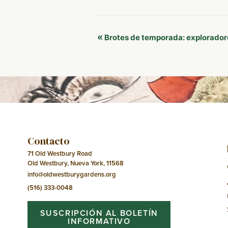
Navegación
«
Brotes de temporada: explorador
del
Evento
Contacto
71 Old Westbury Road
Old Westbury, Nueva York, 11568
info@oldwestburygardens.org
(516) 333-0048
SUSCRIPCIÓN AL BOLETÍN
INFORMATIVO