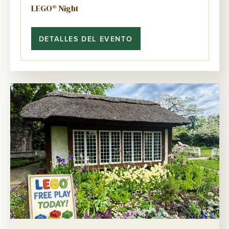
LEGO® Night
DETALLES DEL EVENTO
<SPAN
CLASS="SPECIAL-
MESSAGE">AGOTADO:
</SPAN>
BRICKS
&AMP;
BREWS:
FANS
ADULTOS
DE
LEGO®
NIGHT