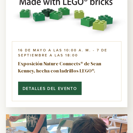
16 DE MAYO A LAS 10:00 A. M.
-
7 DE
SEPTIEMBRE A LAS 18:00
Exposición Nature Connects® de Sean
Kenney, hecha con ladrillos LEGO®.
DETALLES DEL EVENTO
EXPOSICIÓN
NATURE
CONNECTS®
DE
SEAN
KENNEY,
HECHA
CON
LADRILLOS
LEGO®.