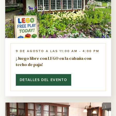
9 DE AGOSTO A LAS 11:00 AM
-
4:00 PM
¡Juego libre con LEGO en la cabaña con
techo de paja!
DETALLES DEL EVENTO
¡JUEGO
LIBRE
CON
LEGO
EN
LA
CABAÑA
CON
TECHO
DE