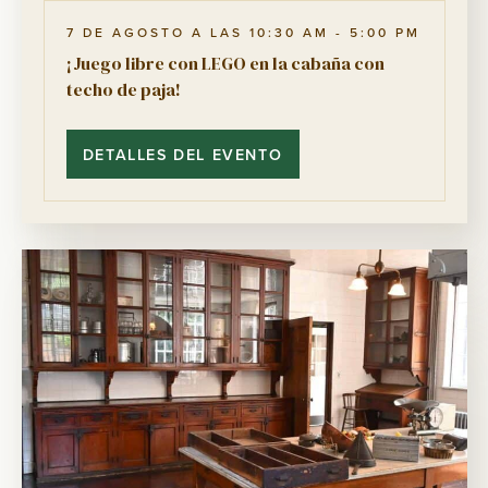
7 DE AGOSTO A LAS 10:30 AM
-
5:00 PM
¡Juego libre con LEGO en la cabaña con
techo de paja!
DETALLES DEL EVENTO
¡JUEGO
LIBRE
CON
LEGO
EN
LA
CABAÑA
CON
TECHO
DE
PAJA!