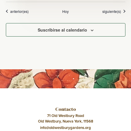
Eventos
Eventos
anterior(es)
Hoy
siguiente(s)
Suscribirse al calendario
Contacto
71 Old Westbury Road
Old Westbury, Nueva York, 11568
info@oldwestburygardens.org