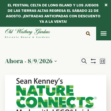
EL FESTIVAL CELTA DE LONG ISLAND Y LOS JUEGOS
DE LAS TIERRAS ALTAS REGRESA EL SÁBADO 22 DE
AGOSTO. ¡ENTRADAS ANTICIPADAS CON DESCUENTO
YA A LA VENTA!
Saltar
al
contenido
Ahora
8/9/2026
Navegaci
Na
 - 
Buscar
Lista
Mostrar
de
de
Seleccionar
Filtros
vis
fecha.
búsqueda
de
y
Ev
vistas
de
Eventos