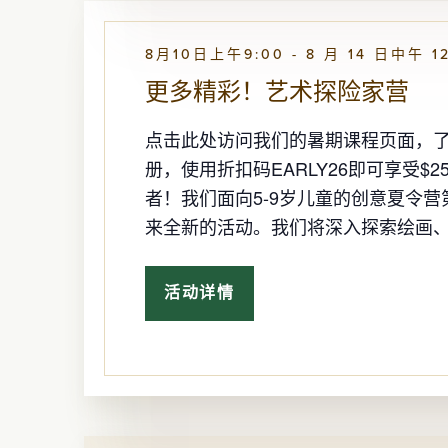
8月10日上午9:00
-
8 月 14 日中午 1
更多精彩！艺术探险家营
点击此处访问我们的暑期课程页面，了解
册，使用折扣码EARLY26即可享受
者！我们面向5-9岁儿童的创意夏令
来全新的活动。我们将深入探索绘画、
活动详情
更
多
精
彩！
艺
术
探
险
家
营