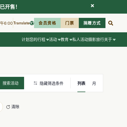
现已开售！
Translate
会员资格
门票
捐赠方式
6:00
计划您的行程
活动
教育
私人活动
摄影
旅行
关于
活
搜索活动
隐藏筛选条件
列表
月
动
视
清除
图