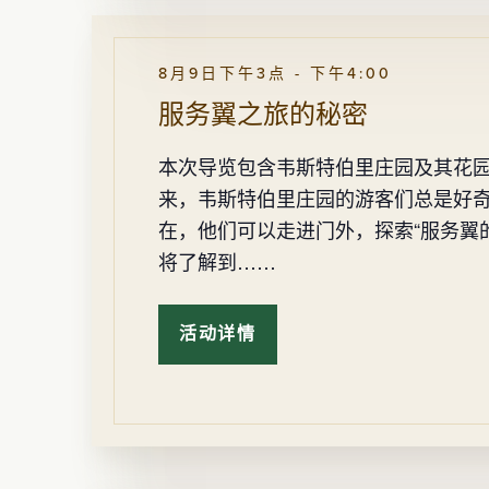
8月9日下午3点
-
下午4:00
服务翼之旅的秘密
本次导览包含韦斯特伯里庄园及其花
来，韦斯特伯里庄园的游客们总是好
在，他们可以走进门外，探索“服务翼
将了解到……
活动详情
服
务
翼
之
旅
的
秘
密