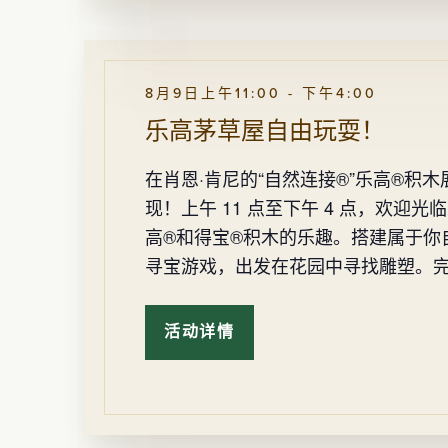
8月9日上午11:00
-
下午4:00
乐高茅草屋自由玩耍！
在肖恩·肯尼的“自然连接®”乐高®积
现！上午 11 点至下午 4 点，欢
高®和得宝®积木的乐趣。搭建属于你
寻宝游戏，出发在花园中寻找雕塑。完
活动详情
乐
高
茅
草
屋
自
由
玩