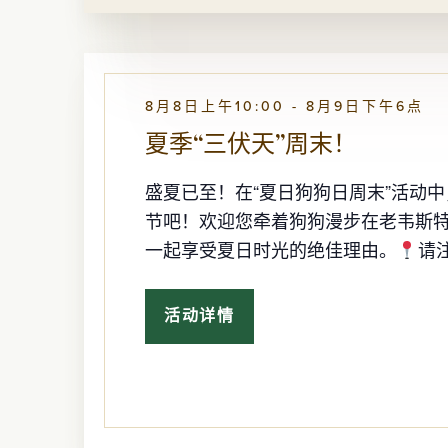
由
玩
耍！
8月8日上午10:00
-
8月9日下午6点
夏季“三伏天”周末！
盛夏已至！在“夏日狗狗日周末”活动
节吧！欢迎您牵着狗狗漫步在老韦斯
一起享受夏日时光的绝佳理由。
请注
活动详情
夏
季
“三
伏
天”
周
末！