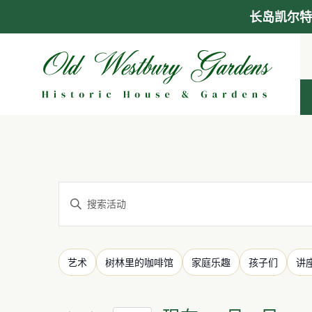
长岛凯尔特
跳
至
内
容
活
请
输
动
入
关
过
更
艺术
树林里的咖啡馆
家庭乐趣
孩子们
讲
搜
键
改
滤
词，
任
器
以
何