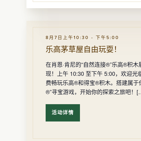
进
的
“自
行
然
刷
连
接
新。
®”
乐
高
8月7日上午10:30
-
下午5:00
®
积
乐高茅草屋自由玩耍！
木
展
览
在肖恩·肯尼的“自然连接®”乐高®积
现！上午 10:30 至下午 5:00，
费畅玩乐高®和得宝®积木。搭建属于
®”寻宝游戏，开始你的探索之旅吧！[…
活动详情
乐
高
茅
草
屋
自