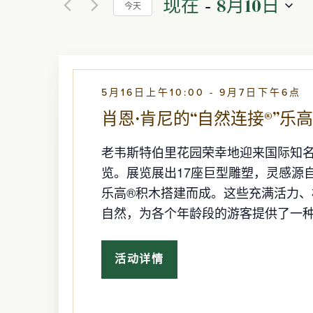
索
 - 
现在
8月10日
关
今天
表
键
选
单
和
词
择
输
搜
日
入
索
视
期
都
活
5月16日上午10:00
-
9月7日下午6点
会
动
导
图
肖恩·肯尼的“自然连接®”乐
致
事
老韦斯特伯里花园荣幸地迎来国际知名艺
导
件
览。展览展出17座巨型雕塑，灵感源
列
乐高®积木搭建而成。这些充满活力
航
表
自然，为各个年龄段的游客提供了一种
根
据
过
活动详情
肖
滤
恩
结
·
肯
果
尼