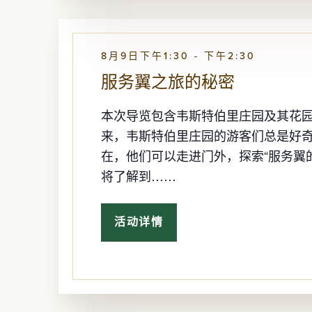
耍！
8月9日下午1:30
-
下午2:30
服务翼之旅的秘密
本次导览包含韦斯特伯里庄园及其花
来，韦斯特伯里庄园的游客们总是好
在，他们可以走进门外，探索“服务翼
将了解到……
活动详情
服
务
翼
之
旅
的
秘
密