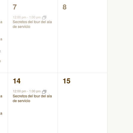
1
0
7
8
evento,
eventos,
12:00 pm
-
1:00 pm
la
Secretos del tour del ala
de servicio
la
e
1
0
14
15
evento,
eventos,
12:00 pm
-
1:00 pm
la
Secretos del tour del ala
de servicio
la