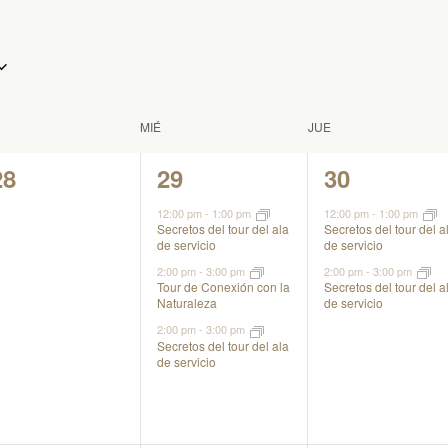
MIÉ
JUE
0
3
2
28
29
30
eventos,
eventos,
eventos,
12:00 pm
-
1:00 pm
12:00 pm
-
1:00 pm
Secretos del tour del ala
Secretos del tour del a
de servicio
de servicio
2:00 pm
-
3:00 pm
2:00 pm
-
3:00 pm
Tour de Conexión con la
Secretos del tour del a
Naturaleza
de servicio
2:00 pm
-
3:00 pm
Secretos del tour del ala
de servicio