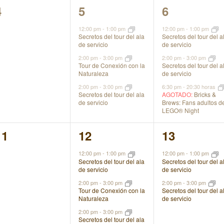
0
3
3
4
5
6
eventos,
eventos,
eventos,
12:00 pm
-
1:00 pm
12:00 pm
-
1:00 pm
Secretos del tour del ala
Secretos del tour del a
de servicio
de servicio
2:00 pm
-
3:00 pm
2:00 pm
-
3:00 pm
Tour de Conexión con la
Secretos del tour del a
Naturaleza
de servicio
2:00 pm
-
3:00 pm
6:30 pm
-
20:30 horas
Secretos del tour del ala
AGOTADO:
Bricks &
de servicio
Brews: Fans adultos d
LEGO® Night
0
3
2
11
12
13
eventos,
eventos,
eventos,
12:00 pm
-
1:00 pm
12:00 pm
-
1:00 pm
Secretos del tour del ala
Secretos del tour del a
de servicio
de servicio
2:00 pm
-
3:00 pm
2:00 pm
-
3:00 pm
Tour de Conexión con la
Secretos del tour del a
Naturaleza
de servicio
2:00 pm
-
3:00 pm
Secretos del tour del ala