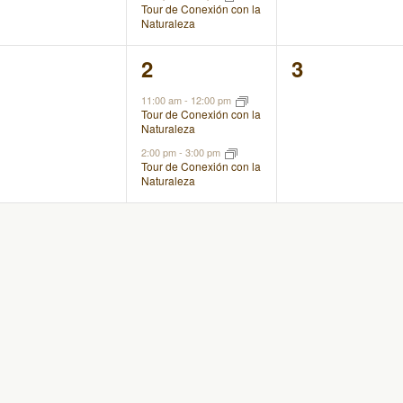
Tour de Conexión con la
Naturaleza
0
2
0
1
2
3
eventos,
eventos,
eventos,
11:00 am
-
12:00 pm
Tour de Conexión con la
Naturaleza
2:00 pm
-
3:00 pm
Tour de Conexión con la
Naturaleza