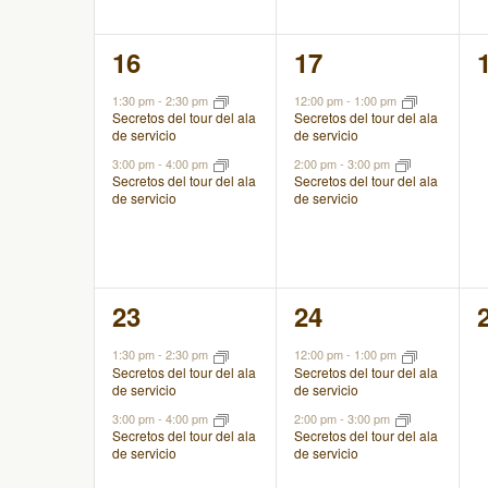
2
2
16
17
eventos,
eventos,
1:30 pm
-
2:30 pm
12:00 pm
-
1:00 pm
Secretos del tour del ala
Secretos del tour del ala
de servicio
de servicio
3:00 pm
-
4:00 pm
2:00 pm
-
3:00 pm
Secretos del tour del ala
Secretos del tour del ala
de servicio
de servicio
2
2
23
24
eventos,
eventos,
1:30 pm
-
2:30 pm
12:00 pm
-
1:00 pm
Secretos del tour del ala
Secretos del tour del ala
de servicio
de servicio
3:00 pm
-
4:00 pm
2:00 pm
-
3:00 pm
Secretos del tour del ala
Secretos del tour del ala
de servicio
de servicio