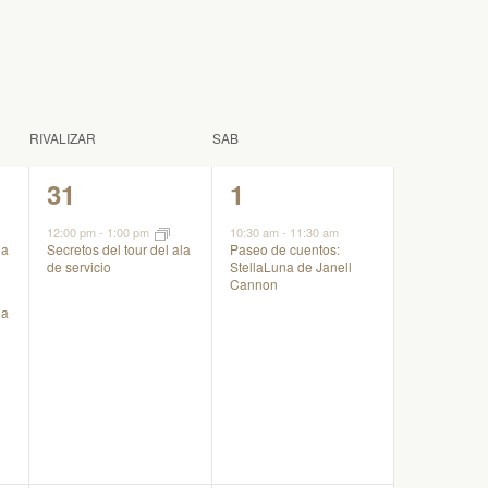
Evento
RIVALIZAR
SAB
1
1
31
1
evento,
evento,
12:00 pm
-
1:00 pm
10:30 am
-
11:30 am
Paseo de cuentos:
la
Secretos del tour del ala
StellaLuna de Janell
de servicio
Cannon
la