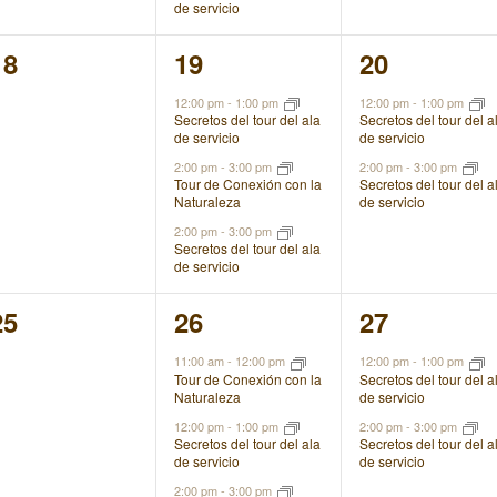
de servicio
0
3
2
18
19
20
eventos,
eventos,
eventos,
12:00 pm
-
1:00 pm
12:00 pm
-
1:00 pm
Secretos del tour del ala
Secretos del tour del a
de servicio
de servicio
2:00 pm
-
3:00 pm
2:00 pm
-
3:00 pm
Tour de Conexión con la
Secretos del tour del a
Naturaleza
de servicio
2:00 pm
-
3:00 pm
Secretos del tour del ala
de servicio
0
3
2
25
26
27
eventos,
eventos,
eventos,
11:00 am
-
12:00 pm
12:00 pm
-
1:00 pm
Tour de Conexión con la
Secretos del tour del a
Naturaleza
de servicio
12:00 pm
-
1:00 pm
2:00 pm
-
3:00 pm
Secretos del tour del ala
Secretos del tour del a
de servicio
de servicio
2:00 pm
-
3:00 pm