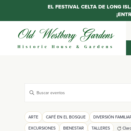
EL FESTIVAL CELTA DE LONG IS
¡ENT
Saltar
al
contenido
Navegación
Introduce
la
de
palabra
clave.
Filtros
Cambiando
ARTE
CAFÉ EN EL BOSQUE
DIVERSIÓN FAMILIA
búsqueda
Busca
cualquiera
Eventos
EXCURSIONES
BIENESTAR
TALLERES
Clar
de