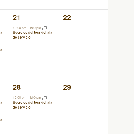
1
0
21
22
evento,
eventos,
12:00 pm
-
1:00 pm
la
Secretos del tour del ala
de servicio
la
1
0
28
29
evento,
eventos,
12:00 pm
-
1:00 pm
la
Secretos del tour del ala
de servicio
la