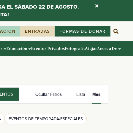
ESA EL SÁBADO 22 DE AGOSTO.
TA!
IACIÓN
ENTRADAS
FORMAS DE DONAR
os
Educación
Eventos Privados
Fotografía
Viajar
Acerca De
Navegaci
VENTOS
Ocultar Filtros
Lista
Mes
de
vistas
A
EVENTOS DE TEMPORADA/ESPECIALES
de