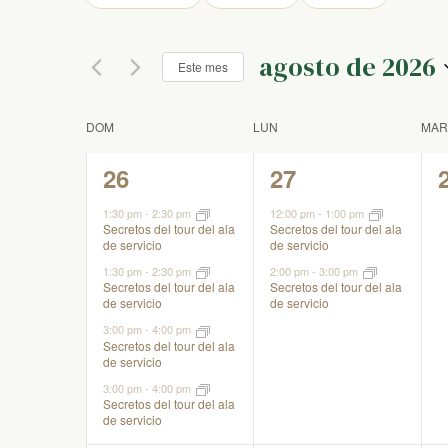
para
y
las
la
entradas
palabra
agosto de 2026
del
Este mes
vistas
clave.
formulario
Seleccionar
hará
fecha.
Calendario
de
DOM
LUN
MAR
que
la
4
2
26
27
de
lista
Eventos
eventos,
eventos,
de
1:30 pm
-
2:30 pm
12:00 pm
-
1:00 pm
Secretos del tour del ala
Secretos del tour del ala
eventos
Eventos
de servicio
de servicio
se
1:30 pm
-
2:30 pm
2:00 pm
-
3:00 pm
actualice
Secretos del tour del ala
Secretos del tour del ala
con
de servicio
de servicio
los
3:00 pm
-
4:00 pm
Secretos del tour del ala
resultados
de servicio
filtrados.
3:00 pm
-
4:00 pm
Secretos del tour del ala
de servicio