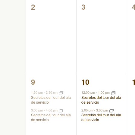
0
0
2
3
eventos,
eventos,
2
2
9
10
eventos,
eventos,
1:30 pm
-
2:30 pm
12:00 pm
-
1:00 pm
Secretos del tour del ala
Secretos del tour del ala
de servicio
de servicio
3:00 pm
-
4:00 pm
2:00 pm
-
3:00 pm
Secretos del tour del ala
Secretos del tour del ala
de servicio
de servicio