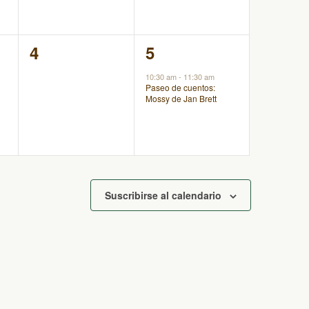
0
1
4
5
eventos,
evento,
10:30 am
-
11:30 am
Paseo de cuentos:
Mossy de Jan Brett
Suscribirse al calendario