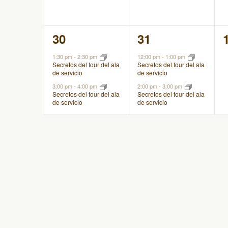
2
2
30
31
eventos,
eventos,
1:30 pm
-
2:30 pm
12:00 pm
-
1:00 pm
Secretos del tour del ala
Secretos del tour del ala
de servicio
de servicio
3:00 pm
-
4:00 pm
2:00 pm
-
3:00 pm
Secretos del tour del ala
Secretos del tour del ala
de servicio
de servicio