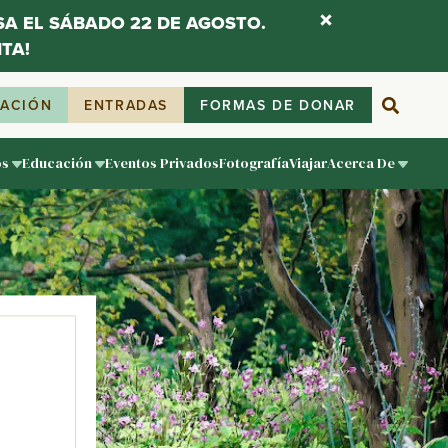
ESA EL SÁBADO 22 DE AGOSTO.
TA!
IACIÓN
ENTRADAS
FORMAS DE DONAR
os
Educación
Eventos Privados
Fotografía
Viajar
Acerca De