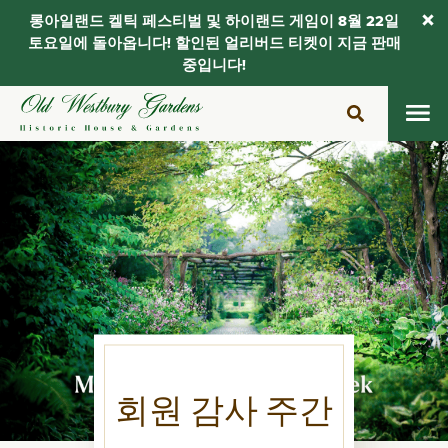
롱아일랜드 켈틱 페스티벌 및 하이랜드 게임이 8월 22일
토요일에 돌아옵니다! 할인된 얼리버드 티켓이 지금 판매
중입니다!
콘
텐
츠
로
건
너
뛰
기
회원 감사 주간