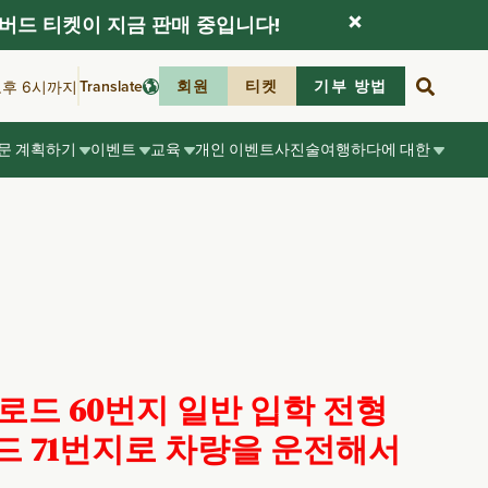
버드 티켓이 지금 판매 중입니다!
Translate
회원
티켓
기부 방법
오후 6시까지
문 계획하기
이벤트
교육
개인 이벤트
사진술
여행하다
에 대한
로드 60번지
일반 입학 전형
드 71번지로 차량을 운전해서