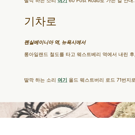
딸깍 하는 소리
여기
60 Post Road로 가는 길 안내.
기차로
펜실베이니아 역, 뉴욕시에서
롱아일랜드 철도를 타고 웨스트베리 역에서 내린 후, 택시
딸깍 하는 소리
여기
올드 웨스트버리 로드 71번지로