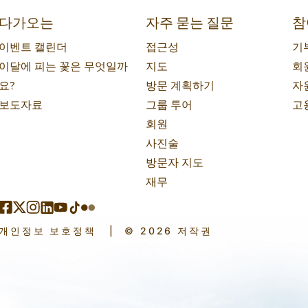
다가오는
자주 묻는 질문
참
이벤트 캘린더
접근성
기
이달에 피는 꽃은 무엇일까
지도
회
요?
방문 계획하기
자
보도자료
그룹 투어
고
회원
사진술
방문자 지도
재무
개인정보 보호정책
|
© 2026 저작권