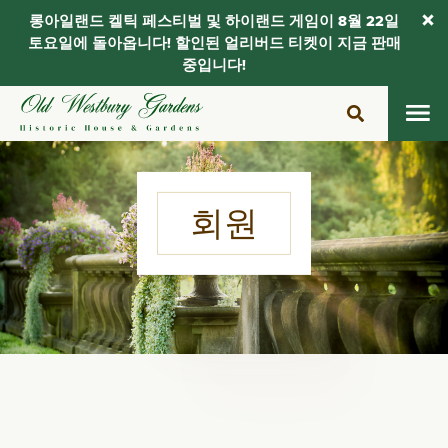
롱아일랜드 켈틱 페스티벌 및 하이랜드 게임이 8월 22일
토요일에 돌아옵니다! 할인된 얼리버드 티켓이 지금 판매
중입니다!
콘
텐
츠
로
건
회원
너
뛰
기