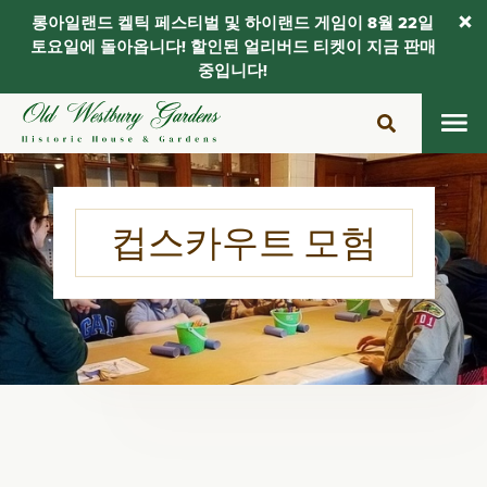
롱아일랜드 켈틱 페스티벌 및 하이랜드 게임이 8월 22일
토요일에 돌아옵니다! 할인된 얼리버드 티켓이 지금 판매
중입니다!
콘
텐
츠
로
건
컵스카우트 모험
너
뛰
기