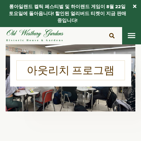
롱아일랜드 켈틱 페스티벌 및 하이랜드 게임이 8월 22일
토요일에 돌아옵니다! 할인된 얼리버드 티켓이 지금 판매
중입니다!
콘
텐
츠
로
건
아웃리치 프로그램
너
뛰
기