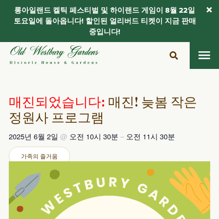
롱아일랜드 켈틱 페스티벌 및 하이랜드 게임이 8월 22일
토요일에 돌아옵니다! 할인된 얼리버드 티켓이 지금 판매
중입니다!
콘
텐
츠
로
건
매진되었습니다:
매진! 늦봄 작은
너
정원사 프로그램
뛰
기
2025년 6월 2일
@
오전 10시 30분
–
오전 11시 30분
가족의 즐거움