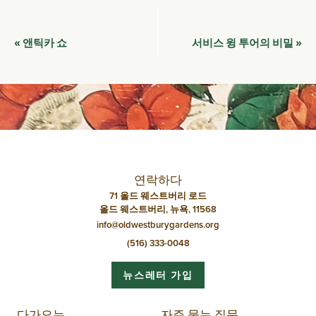
이
앤틱카 쇼
서비스 윙 투어의 비밀
«
»
벤
트
네
비
게
이
연락하다
션
71 올드 웨스트버리 로드
올드 웨스트버리, 뉴욕, 11568
info@oldwestburygardens.org
(516) 333-0048
뉴스레터 가입
다가오는
자주 묻는 질문