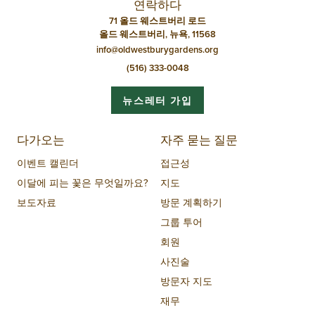
션
연락하다
71 올드 웨스트버리 로드
올드 웨스트버리, 뉴욕, 11568
info@oldwestburygardens.org
(516) 333-0048
뉴스레터 가입
다가오는
자주 묻는 질문
이벤트 캘린더
접근성
이달에 피는 꽃은 무엇일까요?
지도
보도자료
방문 계획하기
그룹 투어
회원
사진술
방문자 지도
재무