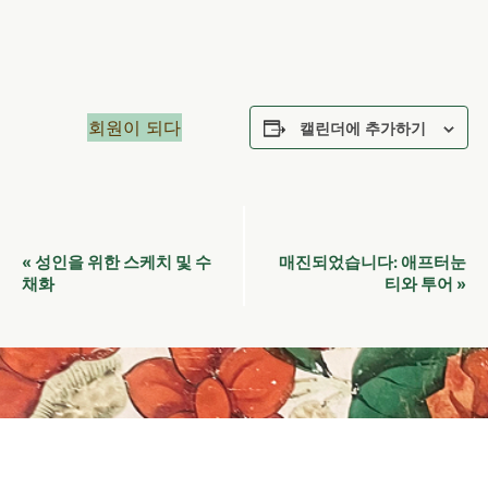
회원이 되다
캘린더에 추가하기
이
성인을 위한 스케치 및 수
애프터눈
«
매진되었습니다:
벤
채화
티와 투어
»
트
네
비
게
이