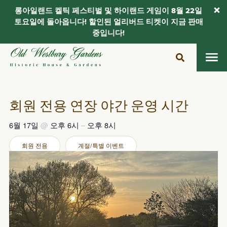
롱아일랜드 켈틱 페스티벌 및 하이랜드 게임이 8월 22일
토요일에 돌아옵니다! 할인된 얼리버드 티켓이 지금 판매
중입니다!
콘
텐
츠
로
건
회원 전용 연장 야간 운영 시간
너
뛰
6월 17일
@
오후 6시
–
오후 8시
기
회원 전용
계절/특별 이벤트