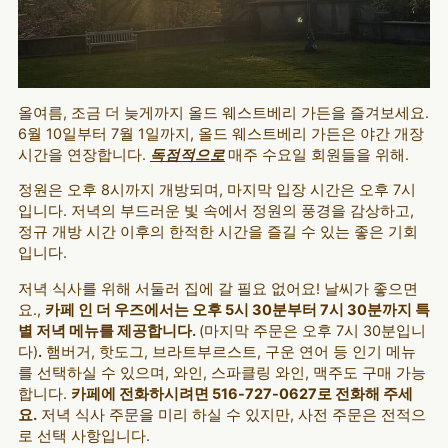
올여름, 조금 더 늦게까지 올드 웨스트베리 가든을 즐겨보세요.
6월 10일부터 7월 1일까지, 올드 웨스트베리 가든은 야간 개장
시간을 연장합니다.
독점적으로
매주 수요일 회원들을 위해.
정원은 오후 8시까지 개방되며, 마지막 입장 시간은 오후 7시
입니다. 저녁의 부드러운 빛 속에서 정원의 풍경을 감상하고,
정규 개방 시간 이후의 한적한 시간을 즐길 수 있는 좋은 기회
입니다.
저녁 식사를 위해 서둘러 집에 갈 필요 없어요! 날씨가 좋으면
요.,
카페 인 더 우즈에서는 오후 5시 30분부터 7시 30분까지 특
별 저녁 메뉴를 제공합니다.
(마지막 주문은 오후 7시 30분입니
다)
.
햄버거, 핫도그, 브라트부르스트, 구운 연어 등 인기 메뉴
를 선택하실 수 있으며, 와인, 스파클링 와인, 맥주도 구매 가능
합니다.
카페에 전화하시려면 516-727-0627로 전화해 주세
요.
저녁 식사 주문을 미리 하실 수 있지만, 사전 주문은 전적으
로 선택 사항입니다.