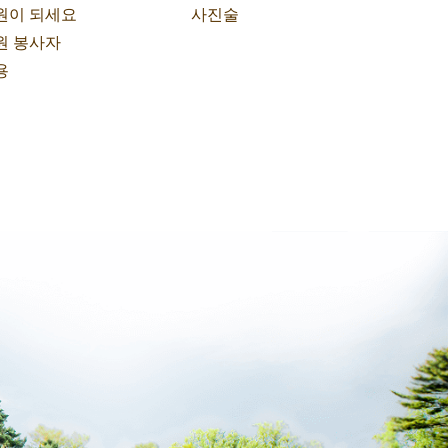
원이 되세요
사진술
원 봉사자
용