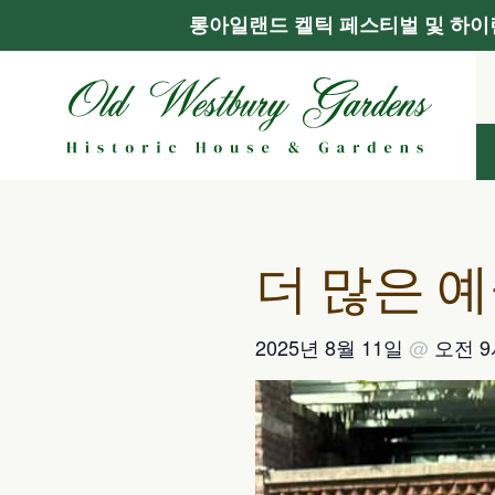
롱아일랜드 켈틱 페스티벌 및 하이랜
콘
텐
츠
로
건
너
뛰
기
더 많은 
2025년 8월 11일
@
오전 