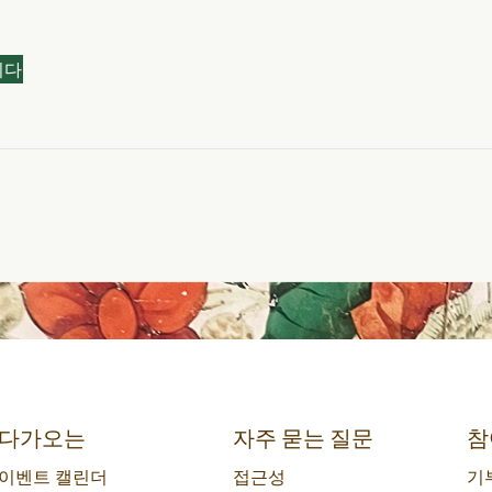
되다
다가오는
자주 묻는 질문
참
이벤트 캘린더
접근성
기