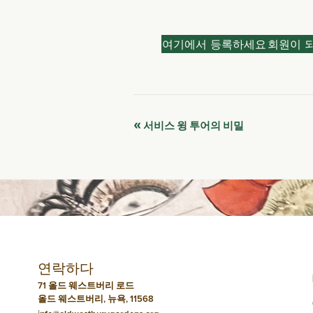
여기에서 등록하세요
회원이 
이
«
서비스 윙 투어의 비밀
벤
트
네
비
연락하다
게
71 올드 웨스트버리 로드
올드 웨스트버리, 뉴욕, 11568
이