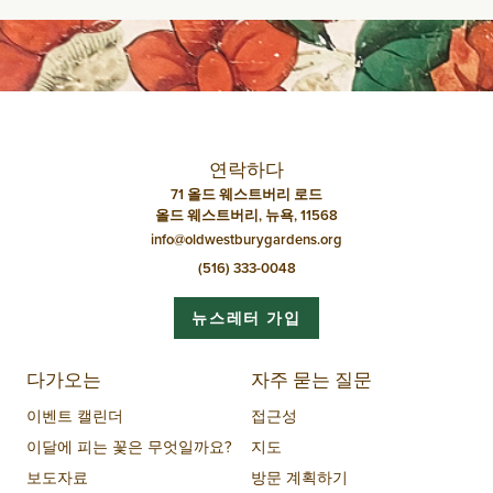
네
비
게
이
션
연락하다
71 올드 웨스트버리 로드
올드 웨스트버리, 뉴욕, 11568
info@oldwestburygardens.org
(516) 333-0048
뉴스레터 가입
다가오는
자주 묻는 질문
이벤트 캘린더
접근성
이달에 피는 꽃은 무엇일까요?
지도
보도자료
방문 계획하기