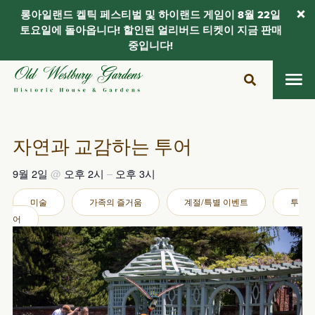
롱아일랜드 켈틱 페스티벌 및 하이랜드 게임이 8월 22일
토요일에 돌아옵니다! 할인된 얼리버드 티켓이 지금 판매
중입니다!
콘
텐
츠
로
건
자연과 교감하는 투어
너
뛰
9월 2일
@
오후 2시
–
오후 3시
기
미술
가족의 즐거움
계절/특별 이벤트
투
어