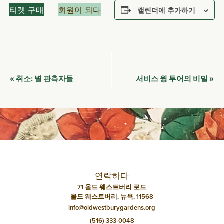
티켓 구매
회원이 되다
캘린더에 추가하기
이
별 관측자들
서비스 윙 투어의 비밀
«
취소:
»
벤
트
네
비
게
이
연락하다
션
71 올드 웨스트버리 로드
올드 웨스트버리, 뉴욕, 11568
info@oldwestburygardens.org
(516) 333-0048