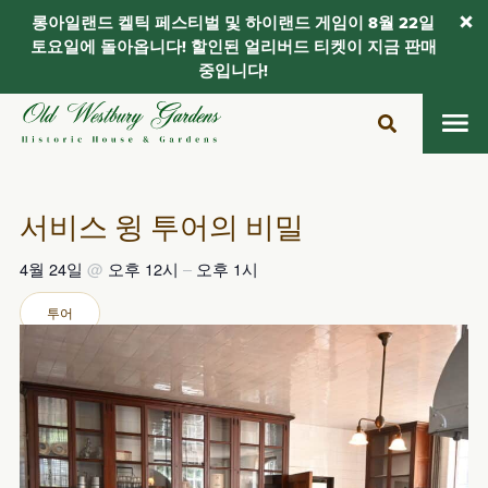
롱아일랜드 켈틱 페스티벌 및 하이랜드 게임이 8월 22일
토요일에 돌아옵니다! 할인된 얼리버드 티켓이 지금 판매
중입니다!
콘
텐
츠
로
건
서비스 윙 투어의 비밀
너
뛰
4월 24일
@
오후 12시
–
오후 1시
기
투어