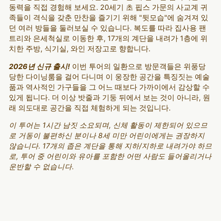
동력을 직접 경험해 보세요. 20세기 초 핍스 가문의 사교계 귀
족들이 격식을 갖춘 만찬을 즐기기 위해 "뒷모습"에 숨겨져 있
던 여러 방들을 둘러보실 수 있습니다. 복도를 따라 집사용 팬
트리와 은세척실로 이동한 후, 17개의 계단을 내려가 1층에 위
치한 주방, 식기실, 와인 저장고로 향합니다.
2026년 신규 출시!
이번 투어의 일환으로 방문객들은 위풍당
당한 다이닝룸을 걸어 다니며 이 웅장한 공간을 특징짓는 예술
품과 역사적인 가구들을 그 어느 때보다 가까이에서 감상할 수
있게 됩니다. 더 이상 밧줄과 기둥 뒤에서 보는 것이 아니라, 원
래 의도대로 공간을 직접 체험하게 되는 것입니다.
이 투어는 1시간 남짓 소요되며, 신체 활동이 제한되어 있으므
로 거동이 불편하신 분이나 8세 미만 어린이에게는 권장하지
않습니다. 17개의 좁은 계단을 통해 지하/지하로 내려가야 하므
로, 투어 중 어린이와 유아를 포함한 어떤 사람도 들어올리거나
운반할 수 없습니다.