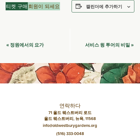
티켓 구매
회원이 되세요
캘린더에 추가하기
이
정원에서의 요가
서비스 윙 투어의 비밀
«
»
벤
트
네
비
게
이
연락하다
션
71 올드 웨스트버리 로드
올드 웨스트버리, 뉴욕, 11568
info@oldwestburygardens.org
(516) 333-0048