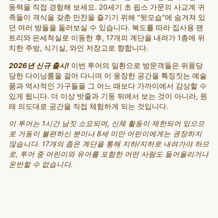
동력을 직접 경험해 보세요. 20세기 초 핍스 가문의 사교계 귀
족들이 격식을 갖춘 만찬을 즐기기 위해 "뒷모습"에 숨겨져 있
던 여러 방들을 둘러보실 수 있습니다. 복도를 따라 집사용 팬
트리와 은세척실로 이동한 후, 17개의 계단을 내려가 1층에 위
치한 주방, 식기실, 와인 저장고로 향합니다.
2026년 신규 출시!
이번 투어의 일환으로 방문객들은 위풍당
당한 다이닝룸을 걸어 다니며 이 웅장한 공간을 특징짓는 예술
품과 역사적인 가구들을 그 어느 때보다 가까이에서 감상할 수
있게 됩니다. 더 이상 밧줄과 기둥 뒤에서 보는 것이 아니라, 원
래 의도대로 공간을 직접 체험하게 되는 것입니다.
이 투어는 1시간 남짓 소요되며, 신체 활동이 제한되어 있으므
로 거동이 불편하신 분이나 8세 미만 어린이에게는 권장하지
않습니다. 17개의 좁은 계단을 통해 지하/지하로 내려가야 하므
로, 투어 중 어린이와 유아를 포함한 어떤 사람도 들어올리거나
운반할 수 없습니다.