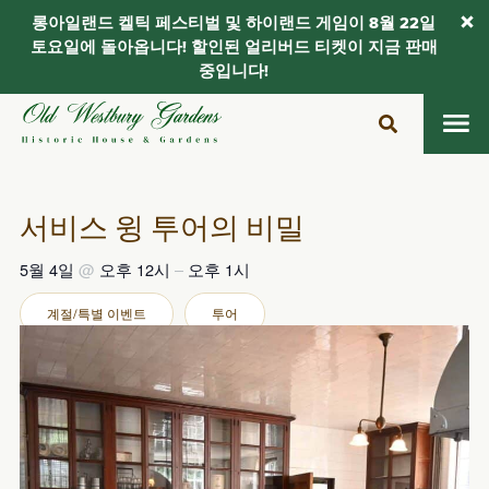
롱아일랜드 켈틱 페스티벌 및 하이랜드 게임이 8월 22일
토요일에 돌아옵니다! 할인된 얼리버드 티켓이 지금 판매
중입니다!
콘
텐
츠
로
건
서비스 윙 투어의 비밀
너
뛰
5월 4일
@
오후 12시
–
오후 1시
기
계절/특별 이벤트
투어