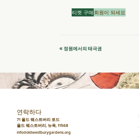
티켓 구매
회원이 되세요
이
«
정원에서의 태극권
벤
트
네
비
연락하다
게
71 올드 웨스트버리 로드
올드 웨스트버리, 뉴욕, 11568
이
info@oldwestburygardens.org