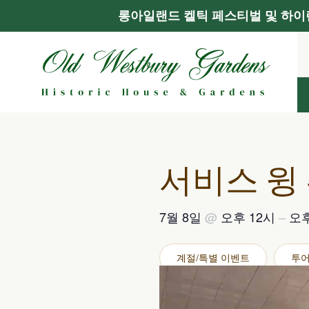
롱아일랜드 켈틱 페스티벌 및 하이랜
콘
텐
츠
로
건
너
뛰
기
서비스 윙
7월 8일
@
오후 12시
–
오후
계절/특별 이벤트
투