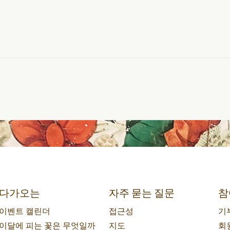
다가오는
자주 묻는 질문
참
이벤트 캘린더
접근성
기
이달에 피는 꽃은 무엇일까
지도
회