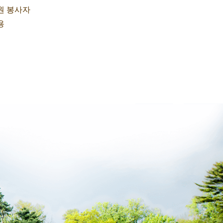
원 봉사자
용