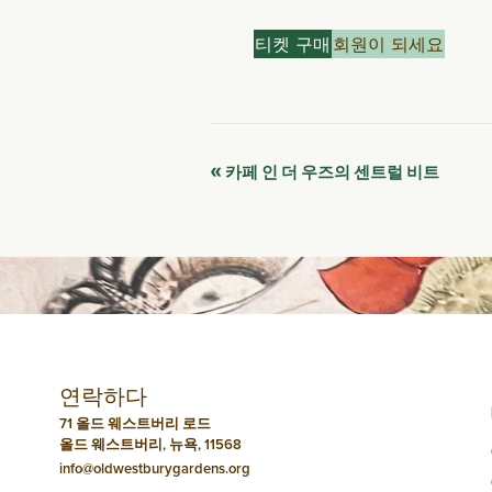
티켓 구매
회원이 되세요
이
«
카페 인 더 우즈의 센트럴 비트
벤
트
네
비
연락하다
게
71 올드 웨스트버리 로드
올드 웨스트버리, 뉴욕, 11568
이
info@oldwestburygardens.org