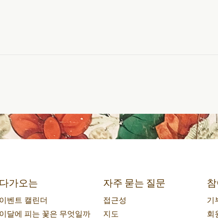
다가오는
자주 묻는 질문
참
이벤트 캘린더
접근성
기
이달에 피는 꽃은 무엇일까
지도
회