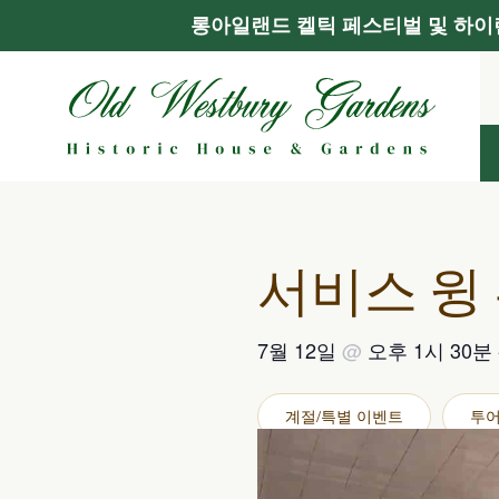
롱아일랜드 켈틱 페스티벌 및 하이랜
콘
텐
츠
로
건
너
뛰
기
서비스 윙
7월 12일
@
오후 1시 30분
계절/특별 이벤트
투