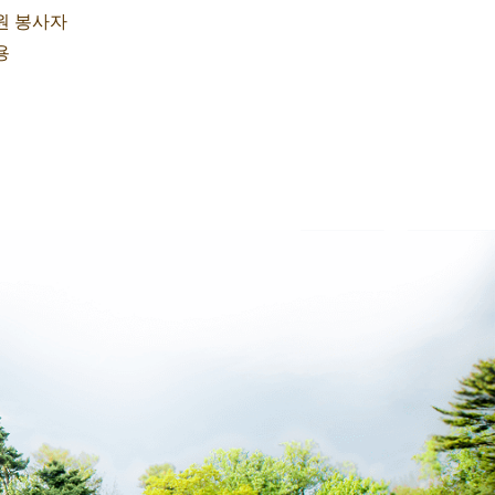
원 봉사자
용