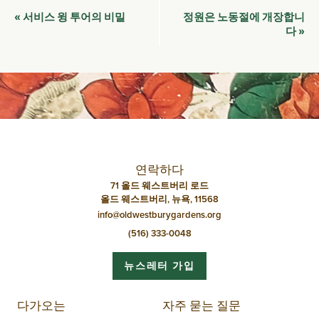
이
서비스 윙 투어의 비밀
정원은 노동절에 개장합니
«
벤
다
»
트
네
비
게
이
션
연락하다
71 올드 웨스트버리 로드
올드 웨스트버리, 뉴욕, 11568
info@oldwestburygardens.org
(516) 333-0048
뉴스레터 가입
다가오는
자주 묻는 질문