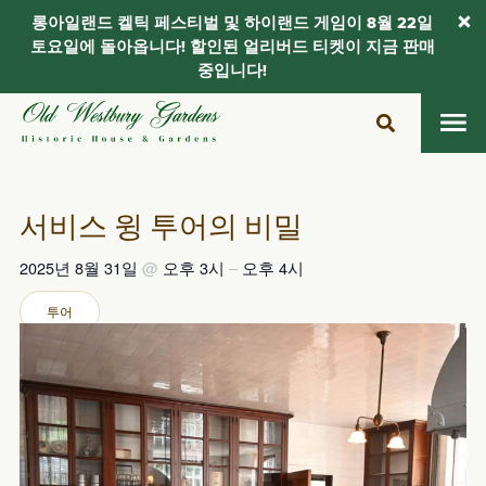
롱아일랜드 켈틱 페스티벌 및 하이랜드 게임이 8월 22일
토요일에 돌아옵니다! 할인된 얼리버드 티켓이 지금 판매
중입니다!
콘
텐
츠
로
건
서비스 윙 투어의 비밀
너
뛰
2025년 8월 31일
@
오후 3시
–
오후 4시
기
투어