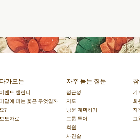
다가오는
자주 묻는 질문
참
이벤트 캘린더
접근성
기
이달에 피는 꽃은 무엇일까
지도
회
요?
방문 계획하기
자
보도자료
그룹 투어
고
회원
사진술