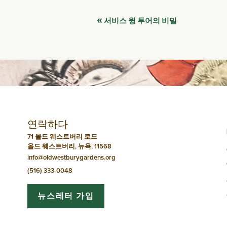
이
«
서비스 윙 투어의 비밀
벤
트
네
비
연락하다
게
71 올드 웨스트버리 로드
올드 웨스트버리, 뉴욕, 11568
이
info@oldwestburygardens.org
션
(516) 333-0048
뉴스레터 가입