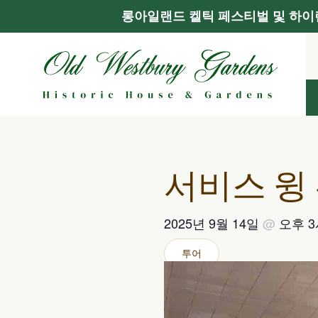
롱아일랜드 켈틱 페스티벌 및 하이랜
콘
텐
츠
로
건
너
뛰
기
서비스 윙
2025년 9월 14일
@
오후 
투어