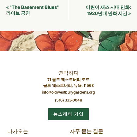
이
"The Basement Blues"
어린이 재즈 시대 만화:
«
벤
라이브 공연
1920년대 만화 시간
»
트
네
비
게
이
션
연락하다
71 올드 웨스트버리 로드
올드 웨스트버리, 뉴욕, 11568
info@oldwestburygardens.org
(516) 333-0048
뉴스레터 가입
다가오는
자주 묻는 질문