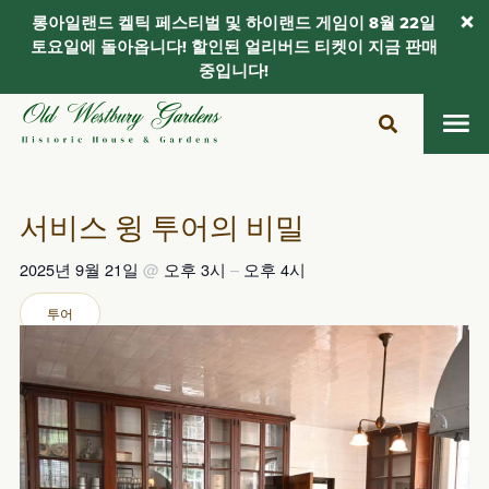
롱아일랜드 켈틱 페스티벌 및 하이랜드 게임이 8월 22일
토요일에 돌아옵니다! 할인된 얼리버드 티켓이 지금 판매
중입니다!
콘
텐
츠
로
건
서비스 윙 투어의 비밀
너
뛰
2025년 9월 21일
@
오후 3시
–
오후 4시
기
투어