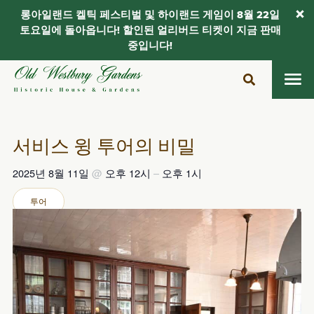
롱아일랜드 켈틱 페스티벌 및 하이랜드 게임이 8월 22일
토요일에 돌아옵니다! 할인된 얼리버드 티켓이 지금 판매
중입니다!
콘
텐
츠
로
건
서비스 윙 투어의 비밀
너
뛰
2025년 8월 11일
@
오후 12시
–
오후 1시
기
투어