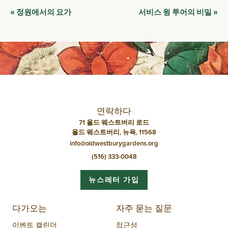
이
정원에서의 요가
서비스 윙 투어의 비밀
«
»
벤
트
네
비
게
이
연락하다
션
71 올드 웨스트버리 로드
올드 웨스트버리, 뉴욕, 11568
info@oldwestburygardens.org
(516) 333-0048
뉴스레터 가입
다가오는
자주 묻는 질문
이벤트 캘린더
접근성