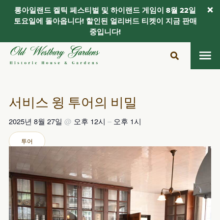
롱아일랜드 켈틱 페스티벌 및 하이랜드 게임이 8월 22일
토요일에 돌아옵니다! 할인된 얼리버드 티켓이 지금 판매
중입니다!
콘
텐
츠
로
건
서비스 윙 투어의 비밀
너
뛰
2025년 8월 27일
@
오후 12시
–
오후 1시
기
투어