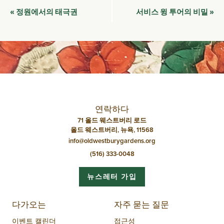
이
정원에서의 태극권
서비스 윙 투어의 비밀
«
»
벤
트
네
비
게
이
연락하다
션
71 올드 웨스트버리 로드
올드 웨스트버리, 뉴욕, 11568
info@oldwestburygardens.org
(516) 333-0048
뉴스레터 가입
다가오는
자주 묻는 질문
이벤트 캘린더
접근성