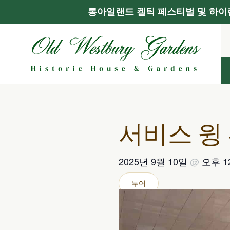
롱아일랜드 켈틱 페스티벌 및 하이랜
콘
텐
츠
로
건
너
뛰
기
서비스 윙
2025년 9월 10일
@
오후 
투어