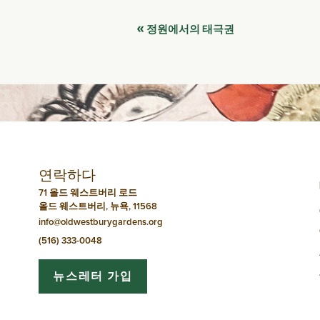
이
«
정원에서의 태극권
벤
트
네
비
연락하다
게
71 올드 웨스트버리 로드
올드 웨스트버리, 뉴욕, 11568
이
info@oldwestburygardens.org
션
(516) 333-0048
뉴스레터 가입