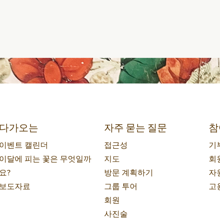
다가오는
자주 묻는 질문
참
이벤트 캘린더
접근성
기
이달에 피는 꽃은 무엇일까
지도
회
요?
방문 계획하기
자
보도자료
그룹 투어
고
회원
사진술